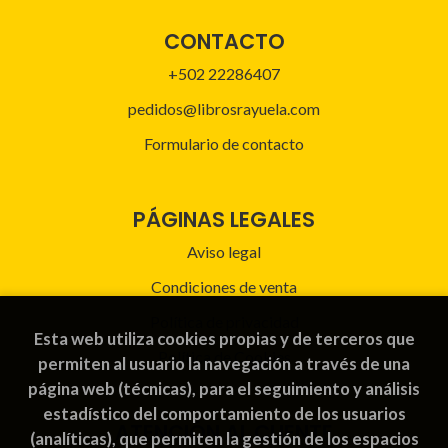
CONTACTO
+502 22286407
pedidos@librosrayuela.com
Formulario de contacto
PÁGINAS LEGALES
Aviso legal
Condiciones de venta
Política de privacidad
Esta web utiliza cookies propias y de terceros que
Política de Cookies
permiten al usuario la navegación a través de una
página web (técnicas), para el seguimiento y análisis
estadístico del comportamiento de los usuarios
ATENCIÓN AL CLIENTE
(analíticas), que permiten la gestión de los espacios