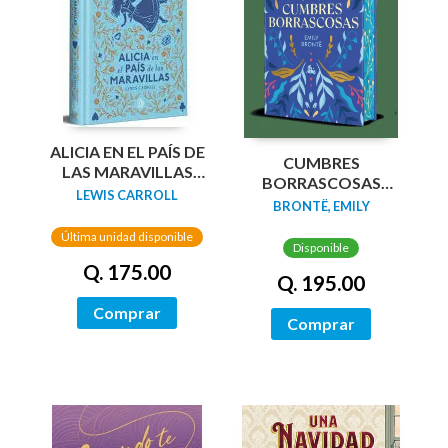
ALICIA EN EL PAÍS DE
CUMBRES
LAS MARAVILLAS
BORRASCOSAS
(EDICIÓN LIMITADA
LEWIS CARROLL
(EDICION LIMITADA
BRONTË, EMILY
CON CANTOS
CANTOS
PINTADOS)
Última unidad disponible
TINTADOS)
Disponible
Q. 175.00
Q. 195.00
Comprar
Comprar