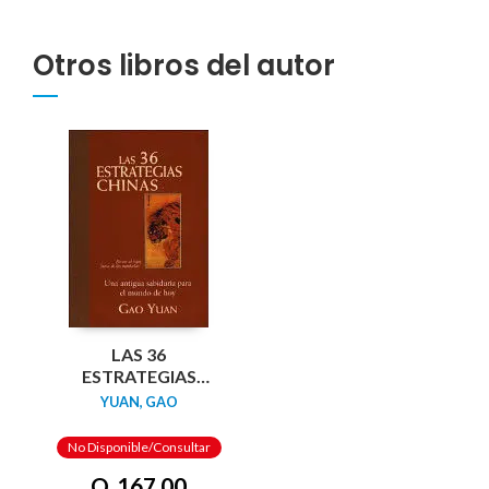
Otros libros del autor
LAS 36
ESTRATEGIAS
CHINAS
YUAN, GAO
No Disponible/Consultar
Q. 167.00