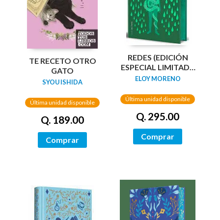
REDES (EDICIÓN
TE RECETO OTRO
ESPECIAL LIMITADA
GATO
GUARDAS DRAGÓN)
ELOY MORENO
SYOU ISHIDA
/ NETWORKS
Última unidad disponible
Última unidad disponible
Q. 295.00
Q. 189.00
Comprar
Comprar