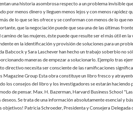
ntan una historia asombrosa respecto a un problema invisible que 
ndo por menos dinero y lleguen menos lejos y con menos rapidez qu
n más de lo que se les ofrece y se conforman con menos de lo que 
tante, que la negociación puede que sea una de las últimas fronte
 camino de las mujeres, éste puede que resulte ser el más útil en la
ndente en la identificación y provisión de soluciones para un proble
inda Babcock y Sara Laschever han hecho un trabajo soberbio no sól
porcionando maneras de empezar a solucionarlo. Ejemplo tras ejemp
 directivo necesita ser consciente de las ramificaciones significa
es Magazine Group Esta obra constituye un libro fresco y atrayente
o los consejos del libro y los investigadores se estarán haciendo 
odo de pensar. Max. H. Bazerman, Harvard Business School "Las mu
 deseos. Se trata de una información absolutamente esencial y bás
tus objetivos! Patricia Schroeder, Presidenta y Consejera Delegada