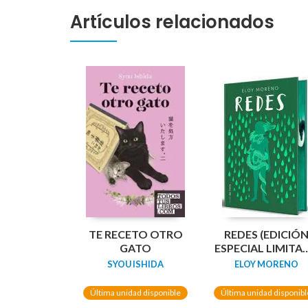
Artículos relacionados
TE RECETO OTRO
REDES (EDICIÓ
GATO
ESPECIAL LIMITA
GUARDAS
SYOU ISHIDA
ELOY MORENO
DRAGÓN) /
NETWORKS
Última unidad disponible
Última unidad disponibl