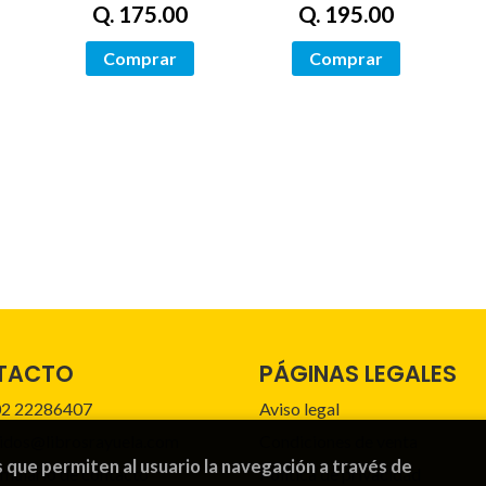
Q. 175.00
Q. 195.00
Comprar
Comprar
TACTO
PÁGINAS LEGALES
2 22286407
Aviso legal
idos@librosrayuela.com
Condiciones de venta
s que permiten al usuario la navegación a través de
mulario de contacto
Política de privacidad