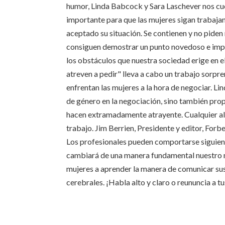
humor, Linda Babcock y Sara Laschever nos cue
importante para que las mujeres sigan trabaja
aceptado su situación. Se contienen y no pide
consiguen demostrar un punto novedoso e impor
los obstáculos que nuestra sociedad erige en el
atreven a pedir" lleva a cabo un trabajo sorpre
enfrentan las mujeres a la hora de negociar. L
de género en la negociación, sino también pro
hacen extramadamente atrayente. Cualquier alto
trabajo. Jim Berrien, Presidente y editor, Forb
Los profesionales pueden comportarse siguiend
cambiará de una manera fundamental nuestro m
mujeres a aprender la manera de comunicar sus
cerebrales. ¡Habla alto y claro o reununcia a 