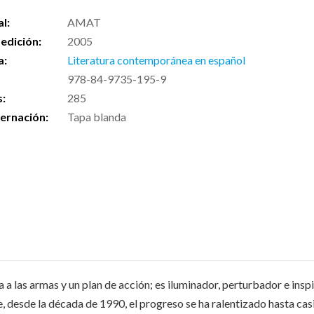
al:
AMAT
edición:
2005
a:
Literatura contemporánea en español
978-84-9735-195-9
s:
285
ernación:
Tapa blanda
a a las armas y un plan de acción; es iluminador, perturbador e ins
ue, desde la década de 1990, el progreso se ha ralentizado hasta c