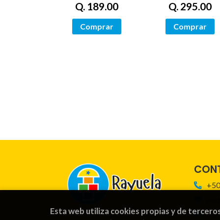
Q. 189.00
Q. 295.00
Comprar
Comprar
CON
+50
ped
Esta web utiliza cookies propias y de tercero
For