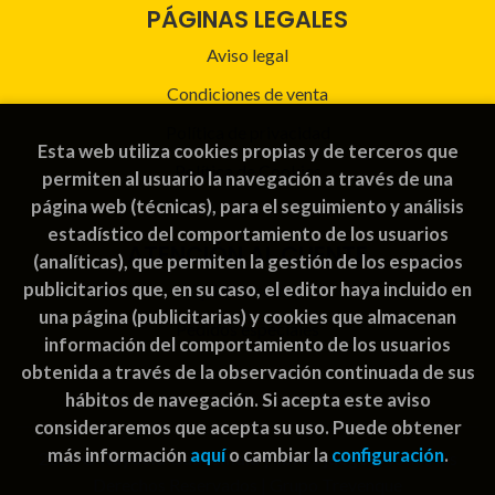
PÁGINAS LEGALES
Aviso legal
Condiciones de venta
Política de privacidad
Esta web utiliza cookies propias y de terceros que
Política de Cookies
permiten al usuario la navegación a través de una
página web (técnicas), para el seguimiento y análisis
estadístico del comportamiento de los usuarios
ATENCIÓN AL CLIENTE
(analíticas), que permiten la gestión de los espacios
publicitarios que, en su caso, el editor haya incluido en
Quiénes somos
una página (publicitarias) y cookies que almacenan
Pedidos especiales
información del comportamiento de los usuarios
obtenida a través de la observación continuada de sus
hábitos de navegación. Si acepta este aviso
consideraremos que acepta su uso. Puede obtener
más información
aquí
o cambiar la
configuración
.
2026 ©
Rayuela Guatemala | libros juegos
. Todos los
Derechos Reservados |
Grupo Trevenque