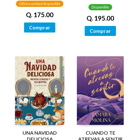
PINTADOS)
Última unidad disponible
TINTADOS)
Disponible
Q. 175.00
Q. 195.00
Comprar
Comprar
UNA NAVIDAD
CUANDO TE
DELICIOSA
ATREVAS A SENTIR