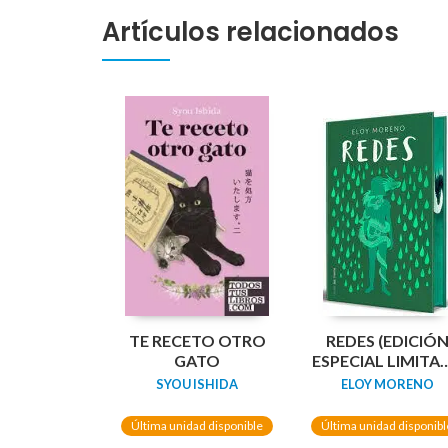
Artículos relacionados
TE RECETO OTRO
REDES (EDICIÓ
GATO
ESPECIAL LIMITA
GUARDAS
SYOU ISHIDA
ELOY MORENO
DRAGÓN) /
NETWORKS
Última unidad disponible
Última unidad disponibl