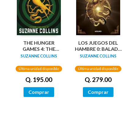
THE HUNGER
LOS JUEGOS DEL
GAMES 4: THE
HAMBRE 0: BALADA
BALLAD OF
DE PAJAROS
SUZANNE COLLINS
SUZANNE COLLINS
SONGBIRDS AND
CANTORES Y
SNAKES
SERPIENTES
Última unidad disponible
Última unidad disponible
Q. 195.00
Q. 279.00
Comprar
Comprar