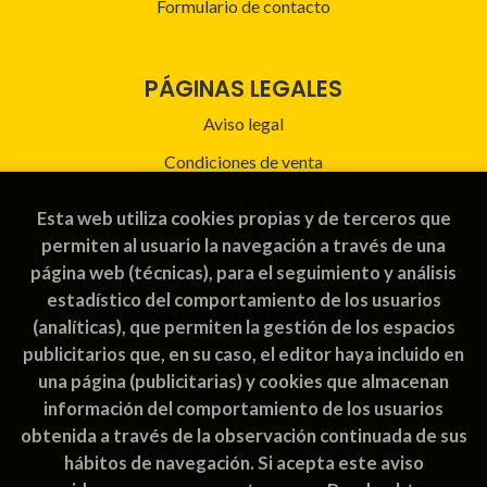
Formulario de contacto
PÁGINAS LEGALES
Aviso legal
Condiciones de venta
Política de privacidad
Esta web utiliza cookies propias y de terceros que
Política de Cookies
permiten al usuario la navegación a través de una
página web (técnicas), para el seguimiento y análisis
estadístico del comportamiento de los usuarios
ATENCIÓN AL CLIENTE
(analíticas), que permiten la gestión de los espacios
publicitarios que, en su caso, el editor haya incluido en
Quiénes somos
una página (publicitarias) y cookies que almacenan
Pedidos especiales
información del comportamiento de los usuarios
obtenida a través de la observación continuada de sus
hábitos de navegación. Si acepta este aviso