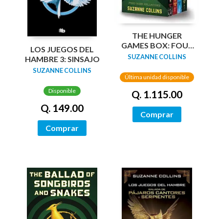
THE HUNGER
GAMES BOX: FOUR
LOS JUEGOS DEL
BOOK (PASTA
SUZANNE COLLINS
HAMBRE 3: SINSAJO
DURA)
SUZANNE COLLINS
Última unidad disponible
Disponible
Q. 1.115.00
Q. 149.00
Comprar
Comprar