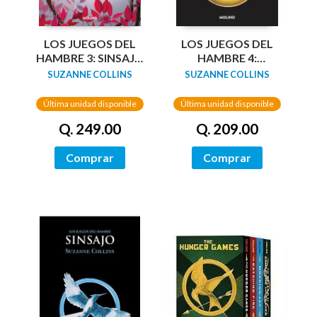
LOS JUEGOS DEL
LOS JUEGOS DEL
HAMBRE 3: SINSAJO
HAMBRE 4:
(EDIC ESPECIAL
AMANECER EN LA
SUZANNE COLLINS
SUZANNE COLLINS
CANTOS TINTADOS
COSECHA
TAPA SUAVE)
Última unidad disponible
Última unidad disponible
Q. 249.00
Q. 209.00
Comprar
Comprar