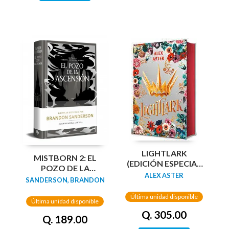
LIGHTLARK
MISTBORN 2: EL
(EDICIÓN ESPECIAL
POZO DE LA
CANTOS
ALEX ASTER
ASCENSION
SANDERSON, BRANDON
PINTADOS)
(EDICION LIMITADA)
Última unidad disponible
Última unidad disponible
Q. 305.00
Q. 189.00