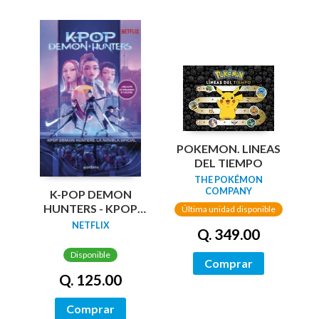
POKEMON. LINEAS
DEL TIEMPO
THE POKÉMON
COMPANY
K-POP DEMON
HUNTERS - KPOP
Última unidad disponible
DEMON HUNTERS:
NETFLIX
Q. 349.00
LA NOVEL·LA
OFICIAL
Disponible
Comprar
Q. 125.00
Comprar