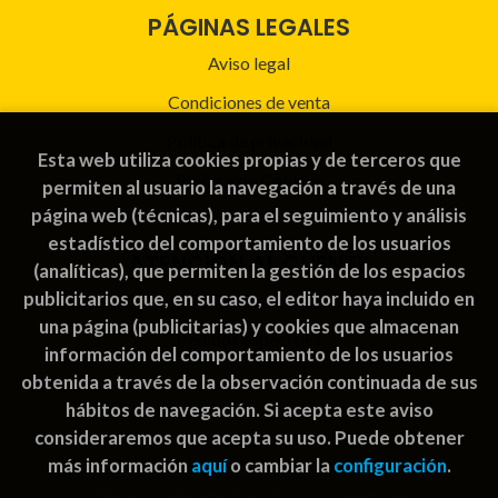
PÁGINAS LEGALES
Aviso legal
Condiciones de venta
Política de privacidad
Esta web utiliza cookies propias y de terceros que
Política de Cookies
permiten al usuario la navegación a través de una
página web (técnicas), para el seguimiento y análisis
estadístico del comportamiento de los usuarios
ATENCIÓN AL CLIENTE
(analíticas), que permiten la gestión de los espacios
publicitarios que, en su caso, el editor haya incluido en
Quiénes somos
una página (publicitarias) y cookies que almacenan
Pedidos especiales
información del comportamiento de los usuarios
obtenida a través de la observación continuada de sus
hábitos de navegación. Si acepta este aviso
consideraremos que acepta su uso. Puede obtener
más información
aquí
o cambiar la
configuración
.
2026 ©
Rayuela Guatemala | libros juegos
. Todos los
Derechos Reservados |
Grupo Trevenque