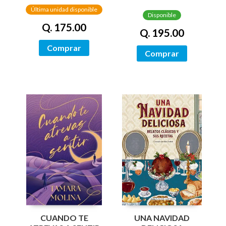
CANTOS
PINTADOS)
Última unidad disponible
TINTADOS)
Disponible
Q. 175.00
Q. 195.00
Comprar
Comprar
UNA NAVIDAD
CUANDO TE