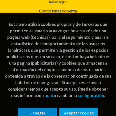
Aviso legal
Condiciones de venta
Política de privacidad
Esta web utiliza cookies propias y de terceros que
Política de Cookies
permiten al usuario la navegación a través de una
página web (técnicas), para el seguimiento y análisis
estadístico del comportamiento de los usuarios
ATENCIÓN AL CLIENTE
(analíticas), que permiten la gestión de los espacios
publicitarios que, en su caso, el editor haya incluido en
Quiénes somos
una página (publicitarias) y cookies que almacenan
Pedidos especiales
información del comportamiento de los usuarios
obtenida a través de la observación continuada de sus
hábitos de navegación. Si acepta este aviso
consideraremos que acepta su uso. Puede obtener
más información
aquí
o cambiar la
configuración
.
2026 ©
Rayuela Guatemala | libros juegos
. Todos los
Derechos Reservados |
Grupo Trevenque
Denegar
Aceptar cookies