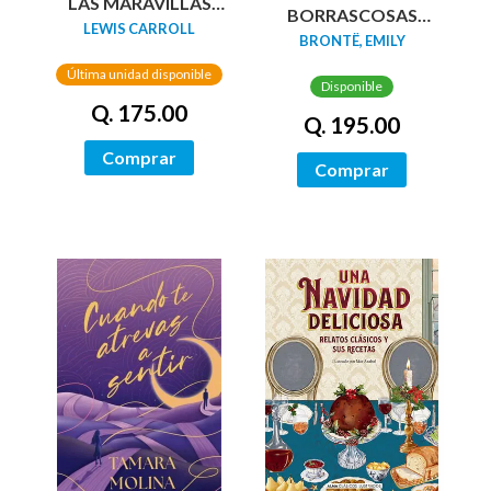
LAS MARAVILLAS
BORRASCOSAS
(EDICIÓN LIMITADA
LEWIS CARROLL
(EDICION LIMITADA
BRONTË, EMILY
CON CANTOS
CANTOS
PINTADOS)
Última unidad disponible
TINTADOS)
Disponible
Q. 175.00
Q. 195.00
Comprar
Comprar