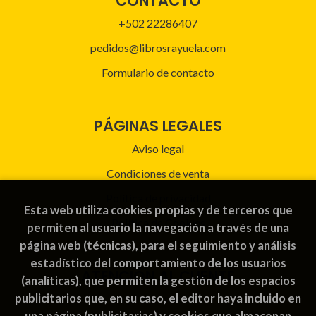
CONTACTO
+502 22286407
pedidos@librosrayuela.com
Formulario de contacto
PÁGINAS LEGALES
Aviso legal
Condiciones de venta
Política de privacidad
Esta web utiliza cookies propias y de terceros que
Política de Cookies
permiten al usuario la navegación a través de una
página web (técnicas), para el seguimiento y análisis
estadístico del comportamiento de los usuarios
ATENCIÓN AL CLIENTE
(analíticas), que permiten la gestión de los espacios
publicitarios que, en su caso, el editor haya incluido en
Quiénes somos
una página (publicitarias) y cookies que almacenan