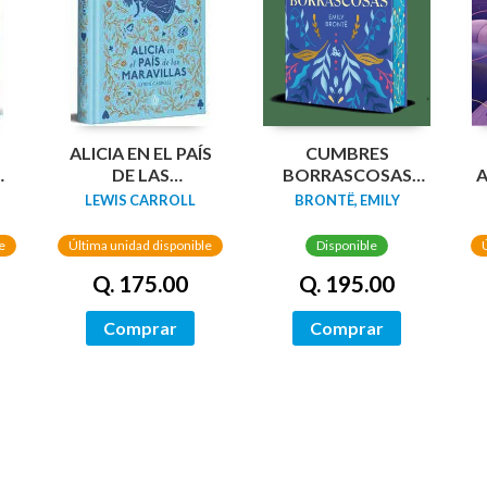
N
ALICIA EN EL PAÍS
CUMBRES
DA
DE LAS
BORRASCOSAS
A
MARAVILLAS
(EDICION LIMITADA
LEWIS CARROLL
BRONTË, EMILY
(EDICIÓN LIMITADA
CANTOS
CON CANTOS
TINTADOS)
e
Última unidad disponible
Disponible
PINTADOS)
Q. 175.00
Q. 195.00
Comprar
Comprar