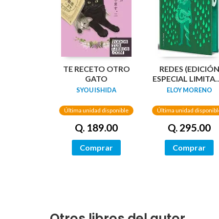
TE RECETO OTRO
REDES (EDICIÓ
GATO
ESPECIAL LIMITA
GUARDAS
SYOU ISHIDA
ELOY MORENO
DRAGÓN) /
NETWORKS
Última unidad disponible
Última unidad disponibl
Q. 189.00
Q. 295.00
Comprar
Comprar
Otros libros del autor