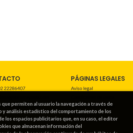
TACTO
PÁGINAS LEGALES
2 22286407
Aviso legal
idos@librosrayuela.com
Condiciones de venta
s que permiten al usuario la navegación a través de
mulario de contacto
Política de privacidad
o y análisis estadístico del comportamiento de los
Política de Cookies
de los espacios publicitarios que, en su caso, el editor
cookies que almacenan información del