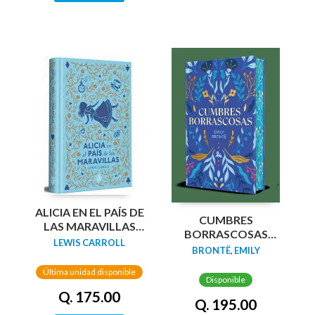
ALICIA EN EL PAÍS DE
CUMBRES
LAS MARAVILLAS
BORRASCOSAS
(EDICIÓN LIMITADA
LEWIS CARROLL
(EDICION LIMITADA
BRONTË, EMILY
CON CANTOS
CANTOS
PINTADOS)
Última unidad disponible
TINTADOS)
Disponible
Q. 175.00
Q. 195.00