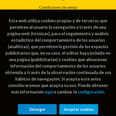
Condiciones de venta
Política de privacidad
Esta web utiliza cookies propias y de terceros que
Política de Cookies
permiten al usuario la navegación a través de una
página web (técnicas), para el seguimiento y análisis
estadístico del comportamiento de los usuarios
ATENCIÓN AL CLIENTE
(analíticas), que permiten la gestión de los espacios
publicitarios que, en su caso, el editor haya incluido en
Quiénes somos
una página (publicitarias) y cookies que almacenan
Pedidos especiales
información del comportamiento de los usuarios
obtenida a través de la observación continuada de sus
hábitos de navegación. Si acepta este aviso
consideraremos que acepta su uso. Puede obtener
más información
aquí
o cambiar la
configuración
.
2026 ©
Rayuela Guatemala | libros juegos
. Todos los
Derechos Reservados |
Grupo Trevenque
Denegar
Aceptar cookies