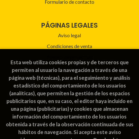
Formulario de contacto
PÁGINAS LEGALES
Aviso legal
Condiciones de venta
Política de privacidad
Esta web utiliza cookies propias y de terceros que
Política de Cookies
permiten al usuario la navegación a través de una
página web (técnicas), para el seguimiento y análisis
estadístico del comportamiento de los usuarios
ATENCIÓN AL CLIENTE
(analíticas), que permiten la gestión de los espacios
publicitarios que, en su caso, el editor haya incluido en
Quiénes somos
una página (publicitarias) y cookies que almacenan
Pedidos especiales
información del comportamiento de los usuarios
obtenida a través de la observación continuada de sus
hábitos de navegación. Si acepta este aviso