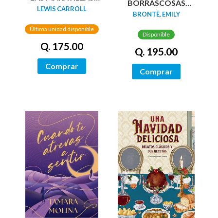
BORRASCOSAS
(EDICIÓN LIMITADA
LEWIS CARROLL
(EDICION LIMITADA
BRONTË, EMILY
CON CANTOS
CANTOS
PINTADOS)
Última unidad disponible
TINTADOS)
Disponible
Q. 175.00
Q. 195.00
Comprar
Comprar