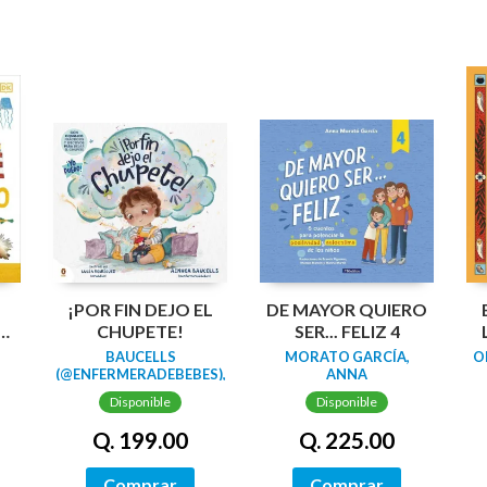
¡POR FIN DEJO EL
DE MAYOR QUIERO
A:
CHUPETE!
SER... FELIZ 4
BAUCELLS
MORATO GARCÍA,
O
EL
(@ENFERMERADEBEBES),
ANNA
AINHOA
Disponible
Disponible
Q. 199.00
Q. 225.00
Comprar
Comprar