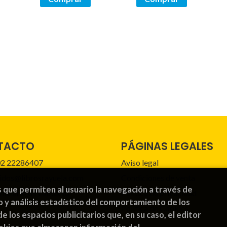
TACTO
PÁGINAS LEGALES
2 22286407
Aviso legal
idos@librosrayuela.com
Condiciones de venta
s que permiten al usuario la navegación a través de
mulario de contacto
Política de privacidad
o y análisis estadístico del comportamiento de los
Política de Cookies
de los espacios publicitarios que, en su caso, el editor