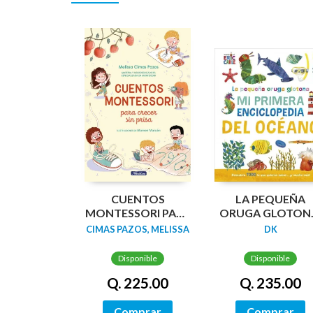
CUENTOS
LA PEQUEÑA
MONTESSORI PARA
ORUGA GLOTON
CRECER SIN PRISA
MI PRIMERA
CIMAS PAZOS, MELISSA
DK
ENCICLOPEDIA D
OCÉANO
Disponible
Disponible
Q. 225.00
Q. 235.00
Comprar
Comprar