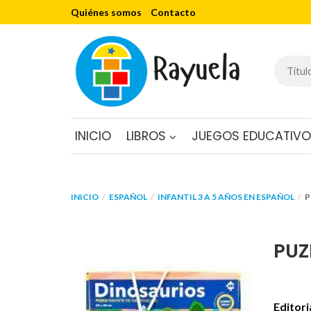
Quiénes somos
Contacto
INICIO
LIBROS
JUEGOS EDUCATIV
INICIO
ESPAÑOL
INFANTIL 3 A 5 AÑOS EN ESPAÑOL
P
PUZ
Editori