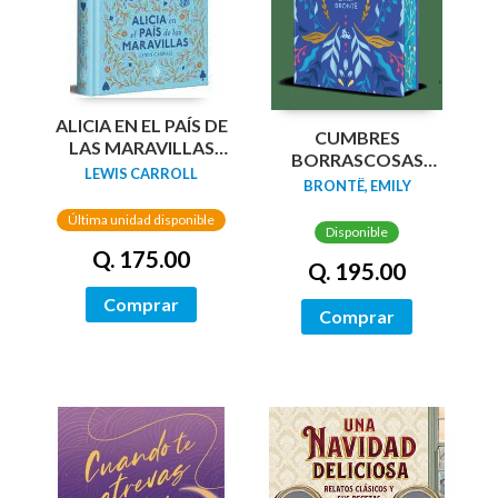
ALICIA EN EL PAÍS DE
CUMBRES
LAS MARAVILLAS
BORRASCOSAS
(EDICIÓN LIMITADA
LEWIS CARROLL
(EDICION LIMITADA
BRONTË, EMILY
CON CANTOS
CANTOS
PINTADOS)
Última unidad disponible
TINTADOS)
Disponible
Q. 175.00
Q. 195.00
Comprar
Comprar