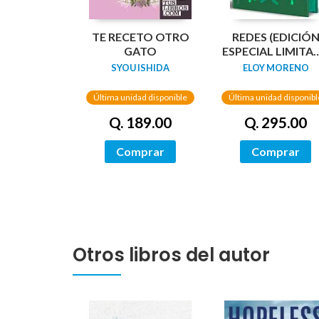
TE RECETO OTRO
REDES (EDICIÓ
GATO
ESPECIAL LIMITA
GUARDAS
SYOU ISHIDA
ELOY MORENO
DRAGÓN) /
NETWORKS
Última unidad disponible
Última unidad disponibl
Q. 189.00
Q. 295.00
Comprar
Comprar
Otros libros del autor