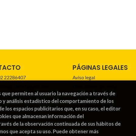
TACTO
PÁGINAS LEGALES
2 22286407
Aviso legal
idos@librosrayuela.com
Condiciones de venta
s que permiten al usuario la navegación a través de
mulario de contacto
Política de privacidad
o y análisis estadístico del comportamiento de los
Política de Cookies
de los espacios publicitarios que, en su caso, el editor
cookies que almacenan información del
avés de la observación continuada de sus hábitos de
emos que acepta su uso. Puede obtener más