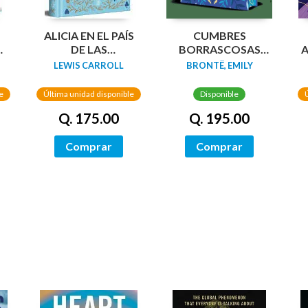
N
ALICIA EN EL PAÍS
CUMBRES
DA
DE LAS
BORRASCOSAS
A
MARAVILLAS
(EDICION LIMITADA
LEWIS CARROLL
BRONTË, EMILY
(EDICIÓN LIMITADA
CANTOS
CON CANTOS
TINTADOS)
e
Última unidad disponible
Disponible
PINTADOS)
Q. 175.00
Q. 195.00
Comprar
Comprar