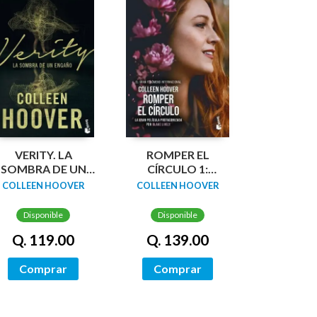
VERITY. LA
ROMPER EL
SOMBRA DE UN
CÍRCULO 1:
ENGAÑO
ROMPER EL
COLLEEN HOOVER
COLLEEN HOOVER
CÍRCULO (IT ENDS
WITH US) (TIE-IN)
Disponible
Disponible
Q. 119.00
Q. 139.00
Comprar
Comprar