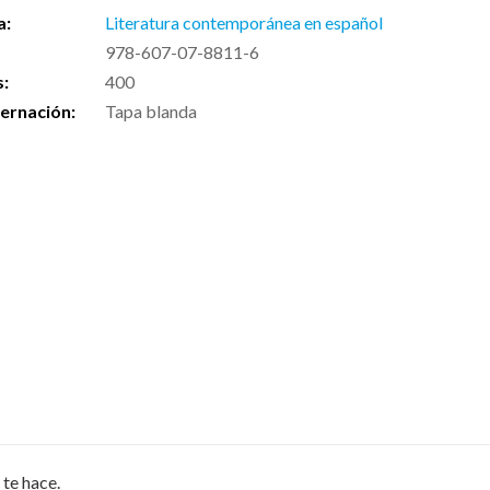
a:
Literatura contemporánea en español
978-607-07-8811-6
s:
400
ernación:
Tapa blanda
 te hace.