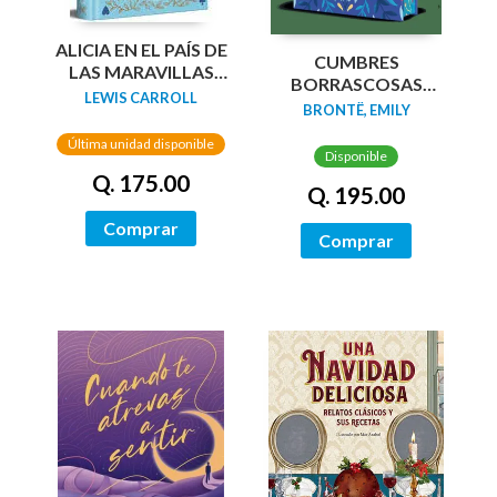
ALICIA EN EL PAÍS DE
CUMBRES
LAS MARAVILLAS
BORRASCOSAS
(EDICIÓN LIMITADA
LEWIS CARROLL
(EDICION LIMITADA
BRONTË, EMILY
CON CANTOS
CANTOS
PINTADOS)
Última unidad disponible
TINTADOS)
Disponible
Q. 175.00
Q. 195.00
Comprar
Comprar