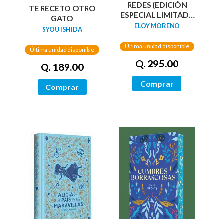
REDES (EDICIÓN
TE RECETO OTRO
ESPECIAL LIMITADA
GATO
GUARDAS DRAGÓN)
ELOY MORENO
SYOU ISHIDA
/ NETWORKS
Última unidad disponible
Última unidad disponible
Q. 295.00
Q. 189.00
Comprar
Comprar