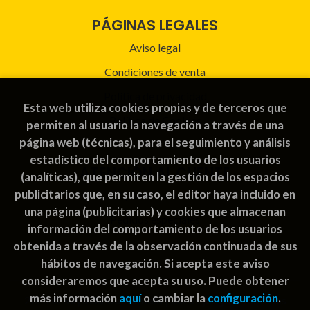
PÁGINAS LEGALES
Aviso legal
Condiciones de venta
Política de privacidad
Esta web utiliza cookies propias y de terceros que
Política de Cookies
permiten al usuario la navegación a través de una
página web (técnicas), para el seguimiento y análisis
estadístico del comportamiento de los usuarios
ATENCIÓN AL CLIENTE
(analíticas), que permiten la gestión de los espacios
publicitarios que, en su caso, el editor haya incluido en
Quiénes somos
una página (publicitarias) y cookies que almacenan
Pedidos especiales
información del comportamiento de los usuarios
obtenida a través de la observación continuada de sus
hábitos de navegación. Si acepta este aviso
consideraremos que acepta su uso. Puede obtener
más información
aquí
o cambiar la
configuración
.
2026 ©
Rayuela Guatemala | libros juegos
. Todos los