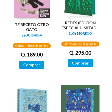
REDES (EDICIÓN
TE RECETO OTRO
ESPECIAL LIMITADA
GATO
GUARDAS DRAGÓN)
ELOY MORENO
SYOU ISHIDA
/ NETWORKS
Última unidad disponible
Última unidad disponible
Q. 295.00
Q. 189.00
Comprar
Comprar