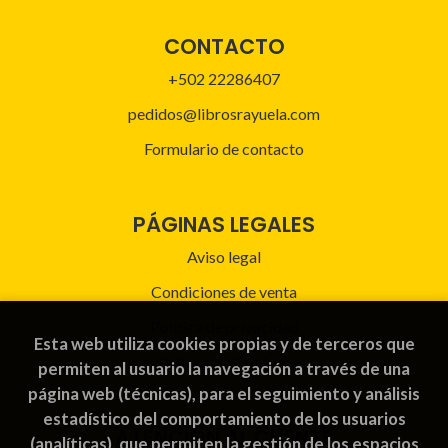
CONTACTO
+502 22286407
pedidos@librosrayuela.com
Formulario de contacto
PÁGINAS LEGALES
Aviso legal
Condiciones de venta
Política de privacidad
Esta web utiliza cookies propias y de terceros que
Política de Cookies
permiten al usuario la navegación a través de una
página web (técnicas), para el seguimiento y análisis
estadístico del comportamiento de los usuarios
ATENCIÓN AL CLIENTE
(analíticas), que permiten la gestión de los espacios