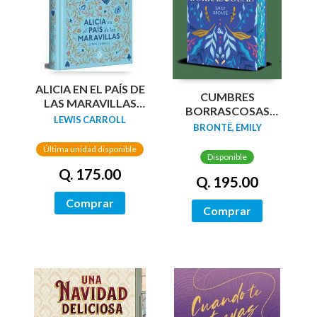
ALICIA EN EL PAÍS DE
CUMBRES
LAS MARAVILLAS
BORRASCOSAS
(EDICIÓN LIMITADA
LEWIS CARROLL
(EDICION LIMITADA
BRONTË, EMILY
CON CANTOS
CANTOS
PINTADOS)
Última unidad disponible
TINTADOS)
Disponible
Q. 175.00
Q. 195.00
Comprar
Comprar