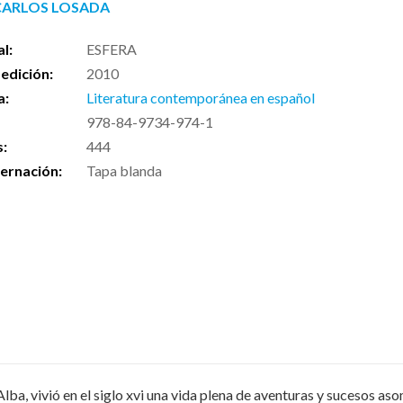
CARLOS LOSADA
al:
ESFERA
edición:
2010
a:
Literatura contemporánea en español
978-84-9734-974-1
s:
444
ernación:
Tapa blanda
lba, vivió en el siglo xvi una vida plena de aventuras y sucesos as