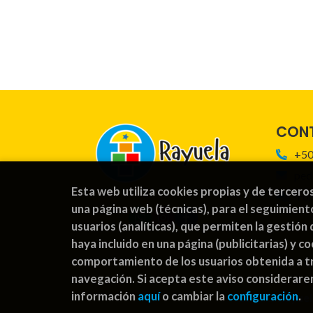
CON
+50
ped
Esta web utiliza cookies propias y de tercero
For
una página web (técnicas), para el seguimient
usuarios (analíticas), que permiten la gestión 
haya incluido en una página (publicitarias) y 
comportamiento de los usuarios obtenida a tr
navegación. Si acepta este aviso considerar
información
aquí
o cambiar la
configuración
.
2026 ©
Rayuel