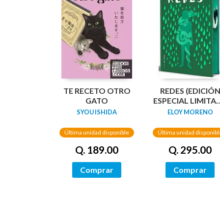
TE RECETO OTRO
REDES (EDICIÓ
GATO
ESPECIAL LIMITA
GUARDAS
SYOU ISHIDA
ELOY MORENO
DRAGÓN) /
NETWORKS
Última unidad disponible
Última unidad disponibl
Q. 189.00
Q. 295.00
Comprar
Comprar