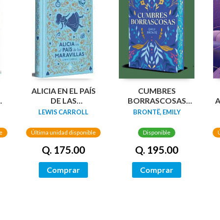
N
ALICIA EN EL PAÍS
CUMBRES
DA
DE LAS
BORRASCOSAS
A
MARAVILLAS
(EDICION LIMITADA
LEWIS CARROLL
BRONTË, EMILY
(EDICIÓN LIMITADA
CANTOS
CON CANTOS
TINTADOS)
e
Última unidad disponible
Disponible
PINTADOS)
Q. 175.00
Q. 195.00
Comprar
Comprar