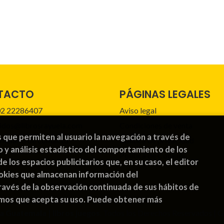
TACTO
PÁGINAS LEGALES
2 22286407
Aviso legal
idos@librosrayuela.com
Condiciones de venta
s que permiten al usuario la navegación a través de
mulario de contacto
Política de privacidad
o y análisis estadístico del comportamiento de los
Política de Cookies
de los espacios publicitarios que, en su caso, el editor
cookies que almacenan información del
avés de la observación continuada de sus hábitos de
emos que acepta su uso. Puede obtener más
a Guatemala | libros juegos
. Todos los Derechos Reservados |
G