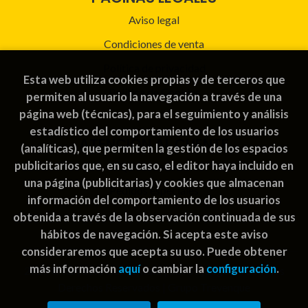
Aviso legal
Condiciones de venta
Política de privacidad
Esta web utiliza cookies propias y de terceros que
Política de Cookies
permiten al usuario la navegación a través de una
página web (técnicas), para el seguimiento y análisis
estadístico del comportamiento de los usuarios
ATENCIÓN AL CLIENTE
(analíticas), que permiten la gestión de los espacios
publicitarios que, en su caso, el editor haya incluido en
Quiénes somos
una página (publicitarias) y cookies que almacenan
Pedidos especiales
información del comportamiento de los usuarios
obtenida a través de la observación continuada de sus
hábitos de navegación. Si acepta este aviso
consideraremos que acepta su uso. Puede obtener
más información
aquí
o cambiar la
configuración
.
2026 ©
Rayuela Guatemala | libros juegos
. Todos los
Derechos Reservados |
Grupo Trevenque