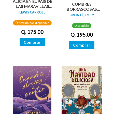
ALICIA EN EL PAÍS DE
CUMBRES
LAS MARAVILLAS
BORRASCOSAS
(EDICIÓN LIMITADA
LEWIS CARROLL
(EDICION LIMITADA
BRONTË, EMILY
CON CANTOS
CANTOS
PINTADOS)
Última unidad disponible
TINTADOS)
Disponible
Q. 175.00
Q. 195.00
Comprar
Comprar