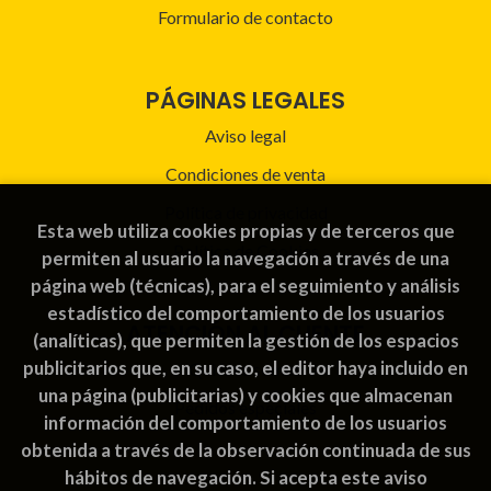
Formulario de contacto
PÁGINAS LEGALES
Aviso legal
Condiciones de venta
Política de privacidad
Esta web utiliza cookies propias y de terceros que
Política de Cookies
permiten al usuario la navegación a través de una
página web (técnicas), para el seguimiento y análisis
estadístico del comportamiento de los usuarios
ATENCIÓN AL CLIENTE
(analíticas), que permiten la gestión de los espacios
publicitarios que, en su caso, el editor haya incluido en
Quiénes somos
una página (publicitarias) y cookies que almacenan
Pedidos especiales
información del comportamiento de los usuarios
obtenida a través de la observación continuada de sus
hábitos de navegación. Si acepta este aviso