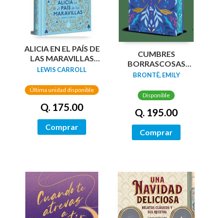
ALICIA EN EL PAÍS DE
CUMBRES
LAS MARAVILLAS
BORRASCOSAS
(EDICIÓN LIMITADA
LEWIS CARROLL
(EDICION LIMITADA
BRONTË, EMILY
CON CANTOS
CANTOS
PINTADOS)
Última unidad disponible
TINTADOS)
Disponible
Q. 175.00
Q. 195.00
Comprar
Comprar