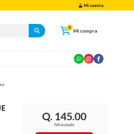
Mi cuenta
0
Mi compra
MAR
UE
Q. 145.00
IVA incluido