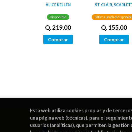
OSCURIDAD
ALICE KELLEN
ST. CLAIR, SCARLET
Disponible
Última unidad disponibl
Q. 219.00
Q. 155.00
Comprar
Comprar
Esta web utiliza cookies propias y de tercero
una página web (técnicas), para el seguimient
CON
usuarios (analíticas), que permiten la gestión 