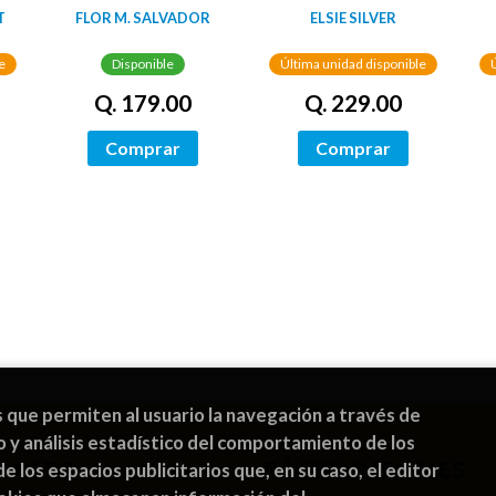
HOPELESS SIN
T
FLOR M. SALVADOR
ELSIE SILVER
REMEDIO
e
Disponible
Última unidad disponible
Q. 179.00
Q. 229.00
Comprar
Comprar
s que permiten al usuario la navegación a través de
o y análisis estadístico del comportamiento de los
TACTO
PÁGINAS LEGALES
de los espacios publicitarios que, en su caso, el editor