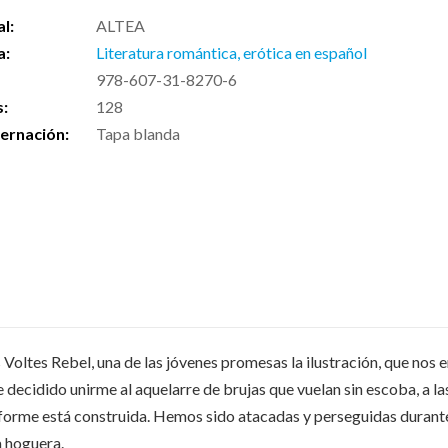
al:
ALTEA
a:
Literatura romántica, erótica en español
978-607-31-8270-6
s:
128
ernación:
Tapa blanda
 Voltes Rebel, una de las jóvenes promesas la ilustración, que no
decidido unirme al aquelarre de brujas que vuelan sin escoba, a la
nforme está construida. Hemos sido atacadas y perseguidas durante
a hoguera.