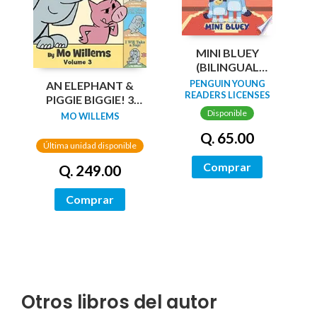
MINI BLUEY
(BILINGUAL
ENGLISH-SPANISH
PENGUIN YOUNG
AN ELEPHANT &
EDITION)
READERS LICENSES
PIGGIE BIGGIE! 3
NEW EDITION
Disponible
MO WILLEMS
Q. 65.00
Última unidad disponible
Comprar
Q. 249.00
Comprar
Otros libros del autor