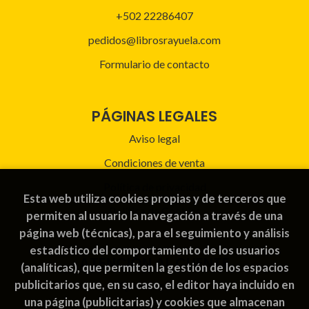
+502 22286407
pedidos@librosrayuela.com
Formulario de contacto
PÁGINAS LEGALES
Aviso legal
Condiciones de venta
Política de privacidad
Esta web utiliza cookies propias y de terceros que
Política de Cookies
permiten al usuario la navegación a través de una
página web (técnicas), para el seguimiento y análisis
estadístico del comportamiento de los usuarios
ATENCIÓN AL CLIENTE
(analíticas), que permiten la gestión de los espacios
publicitarios que, en su caso, el editor haya incluido en
Quiénes somos
una página (publicitarias) y cookies que almacenan