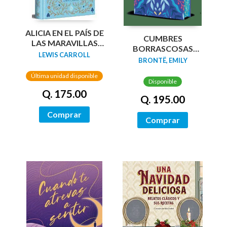
ALICIA EN EL PAÍS DE
CUMBRES
LAS MARAVILLAS
BORRASCOSAS
(EDICIÓN LIMITADA
LEWIS CARROLL
(EDICION LIMITADA
BRONTË, EMILY
CON CANTOS
CANTOS
PINTADOS)
Última unidad disponible
TINTADOS)
Disponible
Q. 175.00
Q. 195.00
Comprar
Comprar