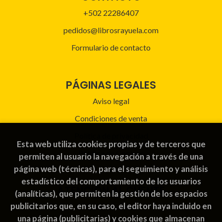
+502 22286407
pedidos@librosrayuela.com
Formulario de contacto
PÁGINAS LEGALES
Aviso legal
Condiciones de venta
Política de privacidad
Esta web utiliza cookies propias y de terceros que
Política de Cookies
permiten al usuario la navegación a través de una
página web (técnicas), para el seguimiento y análisis
estadístico del comportamiento de los usuarios
ATENCIÓN AL CLIENTE
(analíticas), que permiten la gestión de los espacios
publicitarios que, en su caso, el editor haya incluido en
Quiénes somos
una página (publicitarias) y cookies que almacenan