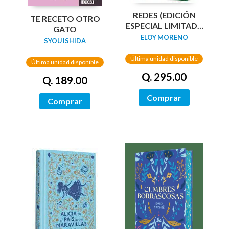
REDES (EDICIÓN
TE RECETO OTRO
ESPECIAL LIMITADA
GATO
GUARDAS DRAGÓN)
ELOY MORENO
SYOU ISHIDA
/ NETWORKS
Última unidad disponible
Última unidad disponible
Q. 295.00
Q. 189.00
Comprar
Comprar