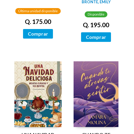
(EDICION LIMITADA
BRONTË, EMILY
CON CANTOS
CANTOS
PINTADOS)
Última unidad disponible
TINTADOS)
Disponible
Q. 175.00
Q. 195.00
Comprar
Comprar