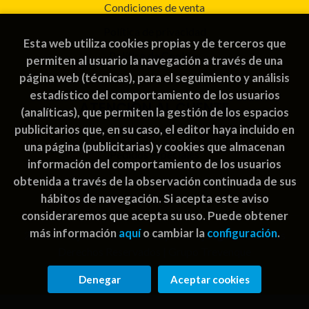
Condiciones de venta
Política de privacidad
Esta web utiliza cookies propias y de terceros que
Política de Cookies
permiten al usuario la navegación a través de una
página web (técnicas), para el seguimiento y análisis
estadístico del comportamiento de los usuarios
ATENCIÓN AL CLIENTE
(analíticas), que permiten la gestión de los espacios
publicitarios que, en su caso, el editor haya incluido en
Quiénes somos
una página (publicitarias) y cookies que almacenan
Pedidos especiales
información del comportamiento de los usuarios
obtenida a través de la observación continuada de sus
hábitos de navegación. Si acepta este aviso
consideraremos que acepta su uso. Puede obtener
más información
aquí
o cambiar la
configuración
.
2026 ©
Rayuela Guatemala | libros juegos
. Todos los
Derechos Reservados |
Grupo Trevenque
Denegar
Aceptar cookies