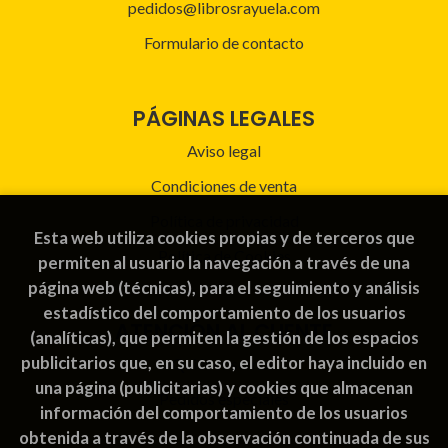
pedidos@librosrayuela.com
Formulario de contacto
PÁGINAS LEGALES
Aviso legal
Condiciones de venta
Política de privacidad
Esta web utiliza cookies propias y de terceros que
Política de Cookies
permiten al usuario la navegación a través de una
página web (técnicas), para el seguimiento y análisis
estadístico del comportamiento de los usuarios
ATENCIÓN AL CLIENTE
(analíticas), que permiten la gestión de los espacios
publicitarios que, en su caso, el editor haya incluido en
Quiénes somos
una página (publicitarias) y cookies que almacenan
Pedidos especiales
información del comportamiento de los usuarios
obtenida a través de la observación continuada de sus