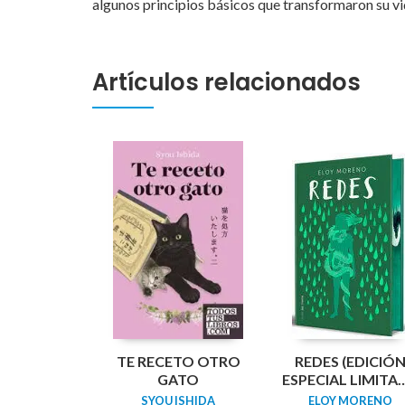
algunos principios básicos que transformaron su vi
Artículos relacionados
TE RECETO OTRO
REDES (EDICIÓ
GATO
ESPECIAL LIMITA
GUARDAS
SYOU ISHIDA
ELOY MORENO