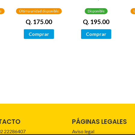
(EDICIÓN LIMITADA
CANTOS
CON CANTOS
TINTADOS)
e
Última unidad disponible
Disponible
PINTADOS)
Q. 175.00
Q. 195.00
Comprar
Comprar
TACTO
PÁGINAS LEGALES
2 22286407
Aviso legal