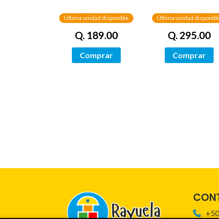
DRAGÓN) /
NETWORKS
Última unidad disponible
Última unidad disponibl
Q. 189.00
Q. 295.00
Comprar
Comprar
CON
+50