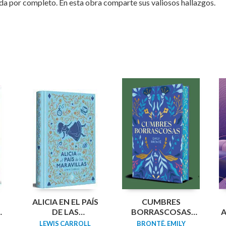
da por completo. En esta obra comparte sus valiosos hallazgos.
N
ALICIA EN EL PAÍS
CUMBRES
DA
DE LAS
BORRASCOSAS
A
MARAVILLAS
(EDICION LIMITADA
LEWIS CARROLL
BRONTË, EMILY