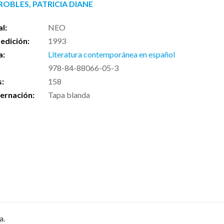
OBLES, PATRICIA DIANE
al:
NEO
edición:
1993
a:
Literatura contemporánea en español
978-84-88066-05-3
s:
158
ernación:
Tapa blanda
a.