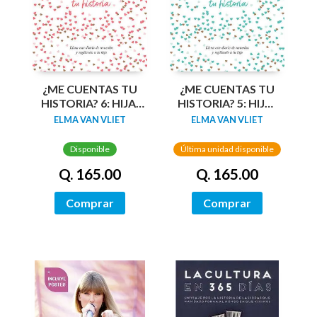
¿ME CUENTAS TU
¿ME CUENTAS TU
HISTORIA? 6: HIJA,
HISTORIA? 5: HIJO,
TE CUENTO TU
TE CUENTO TU
ELMA VAN VLIET
ELMA VAN VLIET
HISTORIA
HISTORIA
Disponible
Última unidad disponible
Q. 165.00
Q. 165.00
Comprar
Comprar