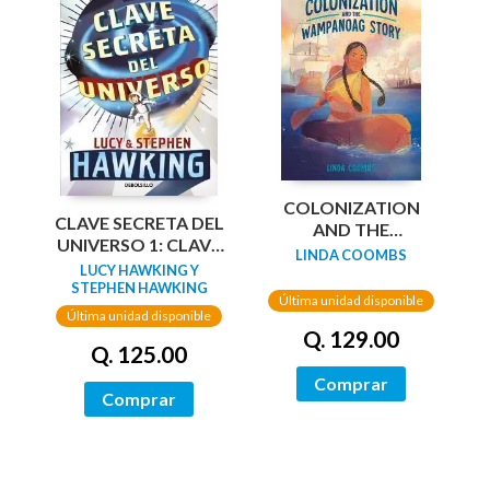
COLONIZATION
CLAVE SECRETA DEL
AND THE
UNIVERSO 1: CLAVE
WAMPANOAG
LINDA COOMBS
SECRETA DEL
LUCY HAWKING Y
STORY
UNIVERSO
STEPHEN HAWKING
Última unidad disponible
Última unidad disponible
Q. 129.00
Q. 125.00
Comprar
Comprar