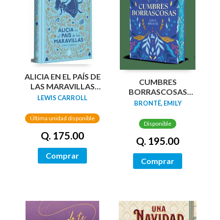
ALICIA EN EL PAÍS DE
CUMBRES
LAS MARAVILLAS
BORRASCOSAS
(EDICIÓN LIMITADA
LEWIS CARROLL
(EDICION LIMITADA
BRONTË, EMILY
CON CANTOS
CANTOS
PINTADOS)
Última unidad disponible
TINTADOS)
Disponible
Q. 175.00
Q. 195.00
Comprar
Comprar