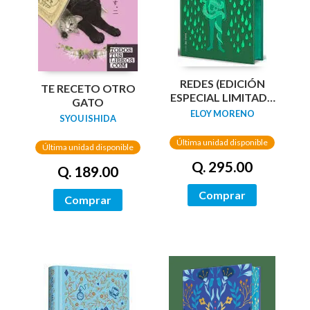
REDES (EDICIÓN
TE RECETO OTRO
ESPECIAL LIMITADA
GATO
GUARDAS DRAGÓN)
ELOY MORENO
SYOU ISHIDA
/ NETWORKS
Última unidad disponible
Última unidad disponible
Q. 295.00
Q. 189.00
Comprar
Comprar