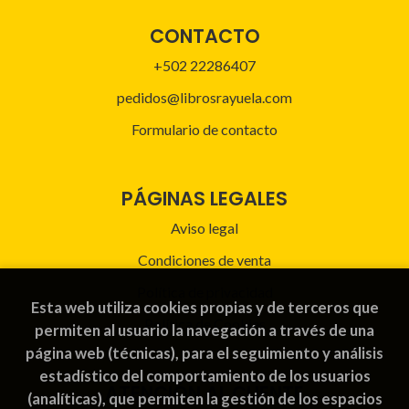
CONTACTO
+502 22286407
pedidos@librosrayuela.com
Formulario de contacto
PÁGINAS LEGALES
Aviso legal
Condiciones de venta
Política de privacidad
Esta web utiliza cookies propias y de terceros que
Política de Cookies
permiten al usuario la navegación a través de una
página web (técnicas), para el seguimiento y análisis
estadístico del comportamiento de los usuarios
ATENCIÓN AL CLIENTE
(analíticas), que permiten la gestión de los espacios