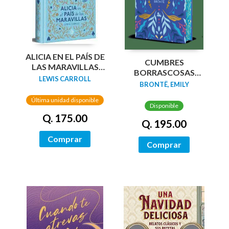
ALICIA EN EL PAÍS DE
CUMBRES
LAS MARAVILLAS
BORRASCOSAS
(EDICIÓN LIMITADA
LEWIS CARROLL
(EDICION LIMITADA
BRONTË, EMILY
CON CANTOS
CANTOS
PINTADOS)
Última unidad disponible
TINTADOS)
Disponible
Q. 175.00
Q. 195.00
Comprar
Comprar