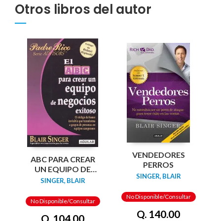
Otros libros del autor
VENDEDORES
ABC PARA CREAR
PERROS
UN EQUIPO DE
SINGER, BLAIR
NEGOCIOS
SINGER, BLAIR
EXITOSO EL
No Disponible/Consultar
No Disponible/Consultar
Q. 140.00
Q. 104.00