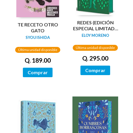
REDES (EDICIÓN
TE RECETO OTRO
ESPECIAL LIMITADA
GATO
GUARDAS DRAGÓN)
ELOY MORENO
SYOU ISHIDA
/ NETWORKS
Última unidad disponible
Última unidad disponible
Q. 295.00
Q. 189.00
Comprar
Comprar