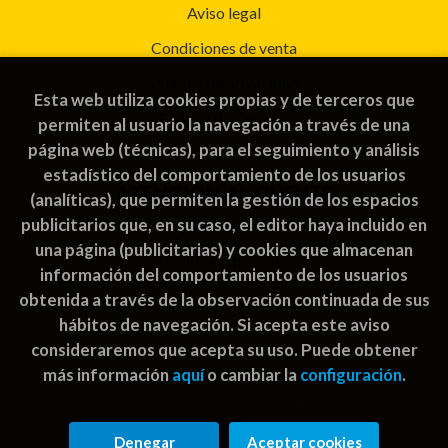
Aviso legal
Condiciones de venta
Política de privacidad
Esta web utiliza cookies propias y de terceros que
Política de Cookies
permiten al usuario la navegación a través de una
página web (técnicas), para el seguimiento y análisis
estadístico del comportamiento de los usuarios
ATENCIÓN AL CLIENTE
(analíticas), que permiten la gestión de los espacios
publicitarios que, en su caso, el editor haya incluido en
Quiénes somos
una página (publicitarias) y cookies que almacenan
Pedidos especiales
información del comportamiento de los usuarios
obtenida a través de la observación continuada de sus
hábitos de navegación. Si acepta este aviso
consideraremos que acepta su uso. Puede obtener
más información
aquí
o cambiar la
configuración
.
2026 ©
Rayuela Guatemala | libros juegos
. Todos los
Derechos Reservados |
Grupo Trevenque
Denegar
Aceptar cookies