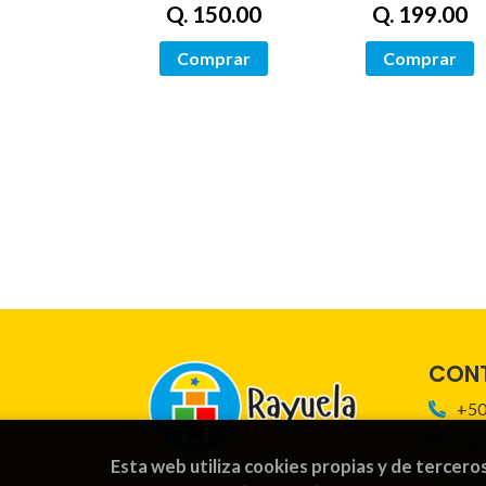
Q. 150.00
Q. 199.00
Comprar
Comprar
CON
+50
ped
Esta web utiliza cookies propias y de tercero
For