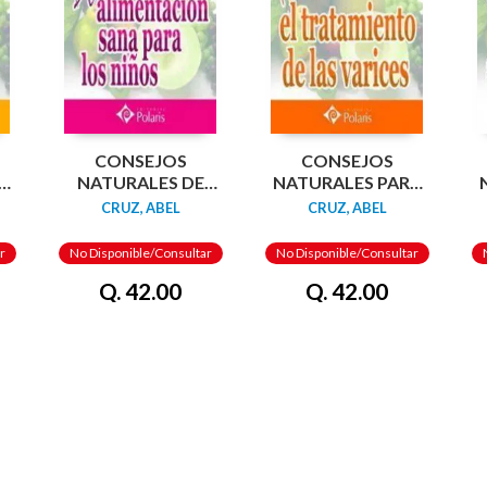
CONSEJOS
CONSEJOS
A
NATURALES DE
NATURALES PARA
Y
ALIMENTACION
EL TRATAMIENTO
CRUZ, ABEL
CRUZ, ABEL
SANA PARA LOS
DE LAS VARICES.
NIÑOS. POLARIS
POLARIS
r
No Disponible/Consultar
No Disponible/Consultar
Q. 42.00
Q. 42.00