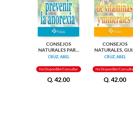
CONSEJOS
CONSEJOS
NATURALES PARA
NATURALES, GUI
PREVENIR LA
DE VITAMINAS 
CRUZ, ABEL
CRUZ, ABEL
ANOREXIA.
MINERALES.
POLARIS
POLARIS
No Disponible/Consultar
No Disponible/Consulta
Q. 42.00
Q. 42.00