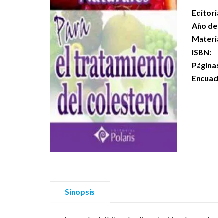
Editori
Año de 
Materi
ISBN:
Página
Encuad
Sinopsis