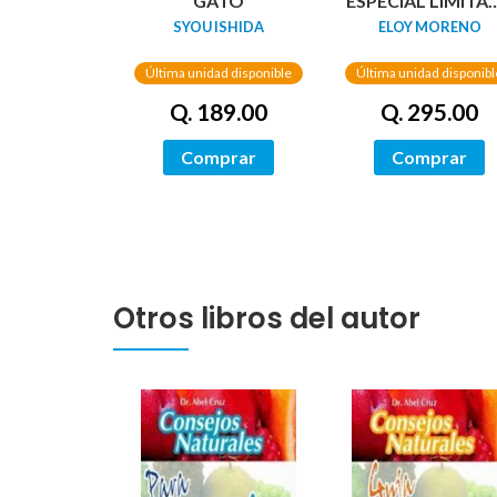
GATO
ESPECIAL LIMITA
GUARDAS
SYOU ISHIDA
ELOY MORENO
DRAGÓN) /
NETWORKS
Última unidad disponible
Última unidad disponibl
Q. 189.00
Q. 295.00
Comprar
Comprar
Otros libros del autor