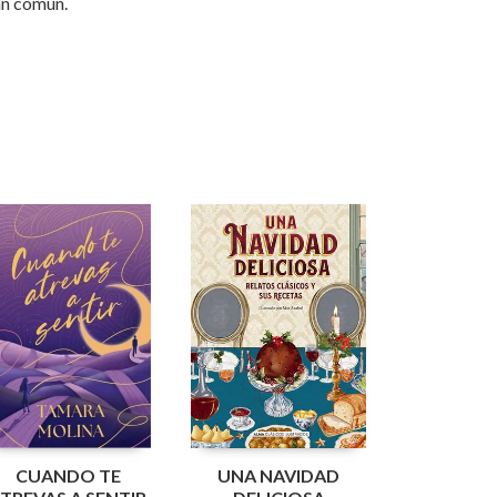
an común.
CUANDO TE
UNA NAVIDAD