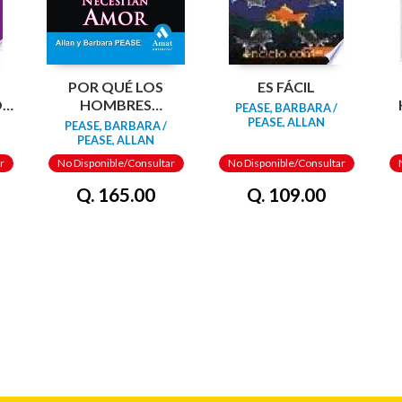
POR QUÉ LOS
ES FÁCIL
O
HOMBRES
PEASE, BARBARA /
QUIEREN SEXO Y
PEASE, ALLAN
PEASE, BARBARA /
LAS MUJERES
PEASE, ALLAN
NECESITAN AMOR
r
No Disponible/Consultar
No Disponible/Consultar
Q. 165.00
Q. 109.00