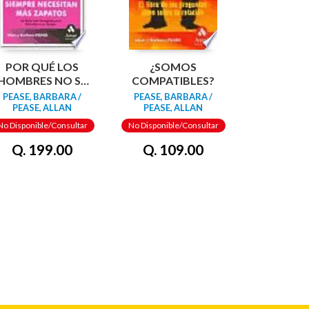
POR QUÉ LOS
¿SOMOS
HOMBRES NO SE
COMPATIBLES?
ENTERAN Y LAS
PEASE, BARBARA /
PEASE, BARBARA /
MUJERES SIEMPRE
PEASE, ALLAN
PEASE, ALLAN
NECESITAN MÁS
No Disponible/Consultar
No Disponible/Consultar
ZAPATOS
Q. 199.00
Q. 109.00