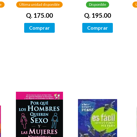
CON CANTOS
TINTADOS)
e
Última unidad disponible
Disponible
PINTADOS)
Q. 175.00
Q. 195.00
Comprar
Comprar