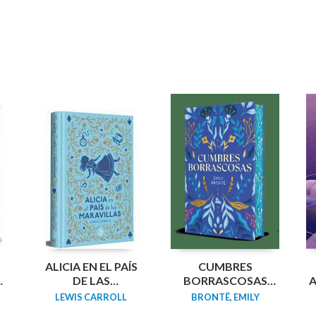
N
ALICIA EN EL PAÍS
CUMBRES
DA
DE LAS
BORRASCOSAS
A
MARAVILLAS
(EDICION LIMITADA
LEWIS CARROLL
BRONTË, EMILY
(EDICIÓN LIMITADA
CANTOS