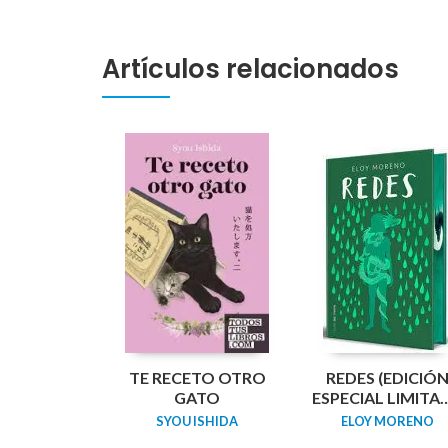
Artículos relacionados
TE RECETO OTRO
REDES (EDICIÓ
GATO
ESPECIAL LIMITA
GUARDAS
SYOU ISHIDA
ELOY MORENO
DRAGÓN) /