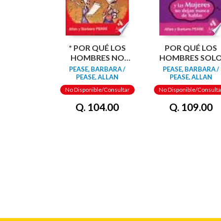
* POR QUÉ LOS
POR QUÉ LOS
HOMBRES NO
HOMBRES SOL
ESCUCHAN Y LAS
PUEDEN HACER
PEASE, BARBARA /
PEASE, BARBARA /
MUJERES NO
UNA COSA A LA
PEASE, ALLAN
PEASE, ALLAN
ENTIENDEN LOS
VEZ
No Disponible/Consultar
No Disponible/Consulta
MAPAS
Q. 104.00
Q. 109.00