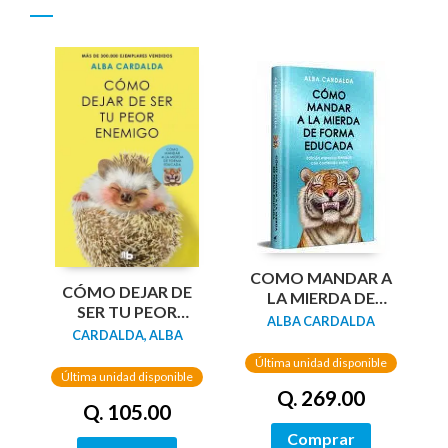
COMO MANDAR A
CÓMO DEJAR DE
LA MIERDA DE
SER TU PEOR
FORMA EDUCADA
ALBA CARDALDA
ENEMIGO (EDICIÓN
CARDALDA, ALBA
(EDIC LIMITADA
LIMITADA)
TAPA DURA)
Última unidad disponible
Última unidad disponible
Q. 269.00
Q. 105.00
Comprar