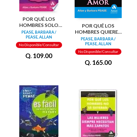
POR QUÉ LOS
HOMBRES SOLO
POR QUÉ LOS
PUEDEN HACER
HOMBRES QUIEREN
PEASE, BARBARA /
UNA COSA A LA VEZ
PEASE, ALLAN
SEXO Y LAS
PEASE, BARBARA /
MUJERES
PEASE, ALLAN
No Disponible/Consultar
NECESITAN AMOR
No Disponible/Consultar
Q. 109.00
Q. 165.00