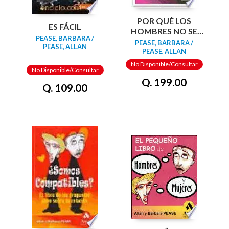
POR QUÉ LOS
ES FÁCIL
HOMBRES NO SE
PEASE, BARBARA /
ENTERAN Y LAS
PEASE, BARBARA /
PEASE, ALLAN
MUJERES SIEMPRE
PEASE, ALLAN
NECESITAN MÁS
No Disponible/Consultar
No Disponible/Consultar
ZAPATOS
Q. 199.00
Q. 109.00