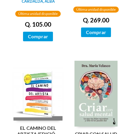
ENEMIGO (EDICIÓN
CARDALDA, ALBA
(EDIC LIMITADA
LIMITADA)
TAPA DURA)
Última unidad disponible
Última unidad disponible
Q. 269.00
Q. 105.00
Comprar
Comprar
EL CAMINO DEL
CRIAR CON SALUD
ARTISTA (EDICIÓN