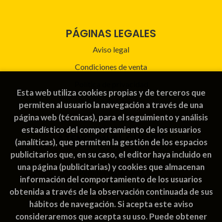
PÁGINAS LEGALES
Aviso legal
Condiciones de venta
Política de privacidad
Esta web utiliza cookies propias y de terceros que
Política de Cookies
permiten al usuario la navegación a través de una
página web (técnicas), para el seguimiento y análisis
estadístico del comportamiento de los usuarios
ATENCIÓN AL CLIENTE
(analíticas), que permiten la gestión de los espacios
publicitarios que, en su caso, el editor haya incluido en
Quiénes somos
una página (publicitarias) y cookies que almacenan
Pedidos especiales
información del comportamiento de los usuarios
obtenida a través de la observación continuada de sus
hábitos de navegación. Si acepta este aviso
consideraremos que acepta su uso. Puede obtener