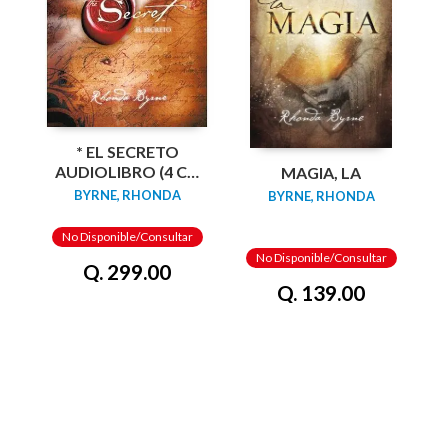
* EL SECRETO
AUDIOLIBRO (4 CD
MAGIA, LA
´S) EN ESPAÑOL
BYRNE, RHONDA
BYRNE, RHONDA
No Disponible/Consultar
No Disponible/Consultar
Q. 299.00
Q. 139.00