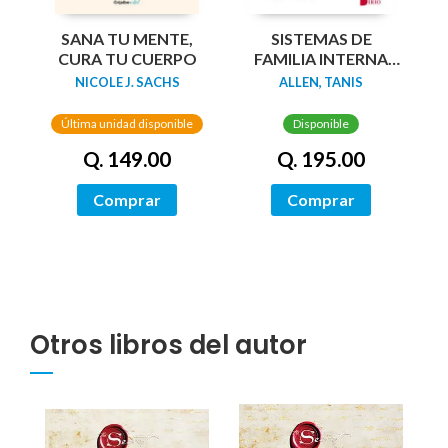
SANA TU MENTE,
SISTEMAS DE
CURA TU CUERPO
FAMILIA INTERNA
(IFS): MANUAL PARA
NICOLE J. SACHS
ALLEN, TANIS
LA
AUTOEXPLORACIÓN
Última unidad disponible
Disponible
Q. 149.00
Q. 195.00
Comprar
Comprar
Otros libros del autor