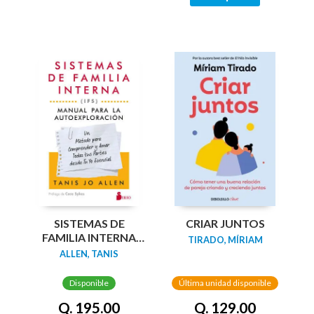
SISTEMAS DE
CRIAR JUNTOS
FAMILIA INTERNA
TIRADO, MÍRIAM
(IFS): MANUAL PARA
ALLEN, TANIS
LA
AUTOEXPLORACIÓN
Disponible
Última unidad disponible
Q. 195.00
Q. 129.00