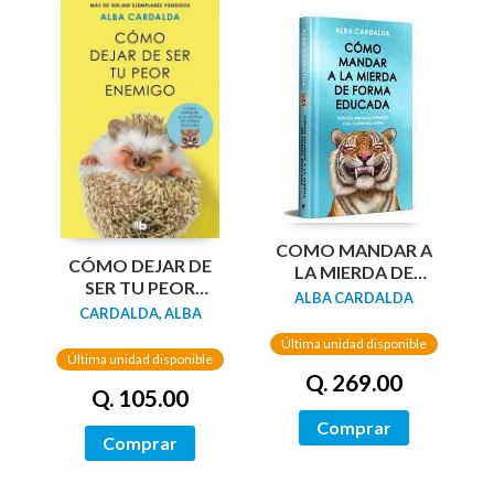
COMO MANDAR A
CÓMO DEJAR DE
LA MIERDA DE
SER TU PEOR
FORMA EDUCADA
ALBA CARDALDA
ENEMIGO (EDICIÓN
CARDALDA, ALBA
(EDIC LIMITADA
LIMITADA)
TAPA DURA)
Última unidad disponible
Última unidad disponible
Q. 269.00
Q. 105.00
Comprar
Comprar