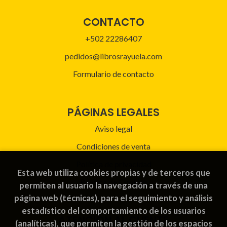
CONTACTO
+502 22286407
pedidos@librosrayuela.com
Formulario de contacto
PÁGINAS LEGALES
Aviso legal
Condiciones de venta
Política de privacidad
Esta web utiliza cookies propias y de terceros que
Política de Cookies
permiten al usuario la navegación a través de una
página web (técnicas), para el seguimiento y análisis
estadístico del comportamiento de los usuarios
ATENCIÓN AL CLIENTE
(analíticas), que permiten la gestión de los espacios