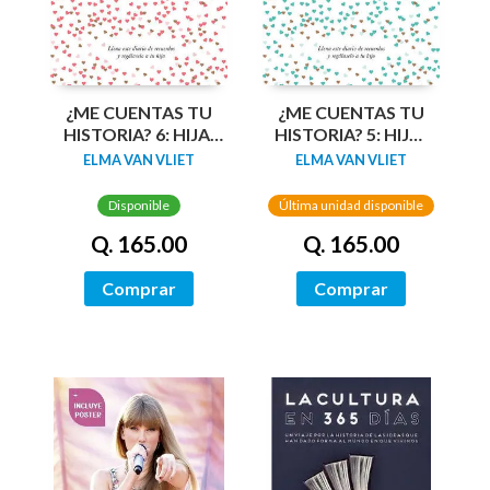
¿ME CUENTAS TU
¿ME CUENTAS TU
HISTORIA? 6: HIJA,
HISTORIA? 5: HIJO,
TE CUENTO TU
TE CUENTO TU
ELMA VAN VLIET
ELMA VAN VLIET
HISTORIA
HISTORIA
Disponible
Última unidad disponible
Q. 165.00
Q. 165.00
Comprar
Comprar