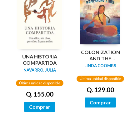
COLONIZATION
UNA HISTORIA
AND THE
COMPARTIDA
WAMPANOAG
LINDA COOMBS
NAVARRO, JULIA
STORY
Última unidad disponible
Última unidad disponible
Q. 129.00
Q. 155.00
Comprar
Comprar