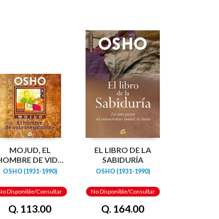
MOJUD, EL
EL LIBRO DE LA
HOMBRE DE VIDA
SABIDURÍA
INEXPLICABLE
OSHO (1931-1990)
OSHO (1931-1990)
No Disponible/Consultar
No Disponible/Consultar
Q. 113.00
Q. 164.00