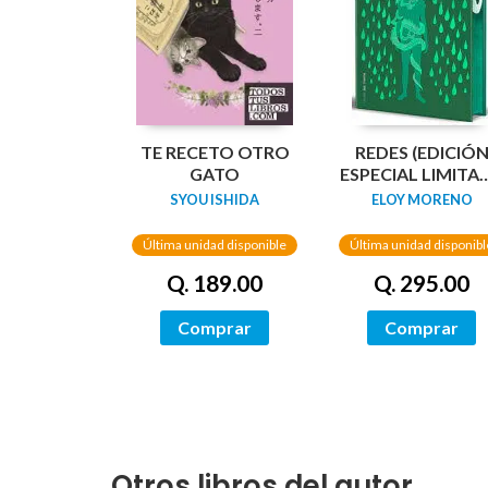
TE RECETO OTRO
REDES (EDICIÓ
GATO
ESPECIAL LIMITA
GUARDAS
SYOU ISHIDA
ELOY MORENO
DRAGÓN) /
NETWORKS
Última unidad disponible
Última unidad disponibl
Q. 189.00
Q. 295.00
Comprar
Comprar
Otros libros del autor