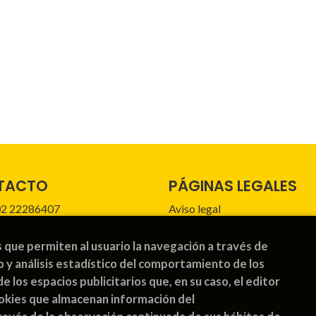
TACTO
PÁGINAS LEGALES
2 22286407
Aviso legal
idos@librosrayuela.com
Condiciones de venta
s que permiten al usuario la navegación a través de
mulario de contacto
Política de privacidad
o y análisis estadístico del comportamiento de los
Política de Cookies
de los espacios publicitarios que, en su caso, el editor
cookies que almacenan información del