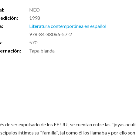
al:
NEO
edición:
1998
a:
Literatura contemporánea en español
978-84-88066-57-2
s:
570
ernación:
Tapa blanda
és de ser expulsado de los EE.UU., se cuentan entre las "joyas ocu
ípulos íntimos su "familia", tal como él los llamaba y por ello son úni