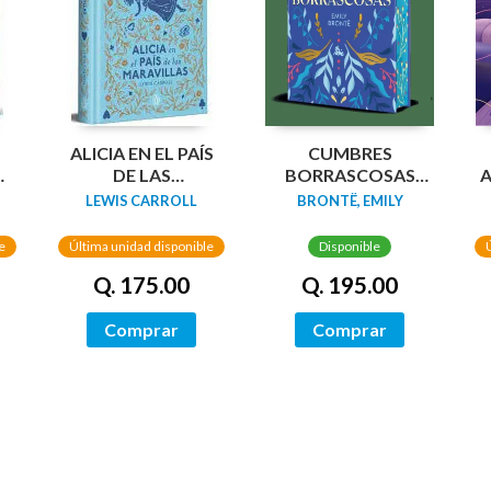
N
ALICIA EN EL PAÍS
CUMBRES
DA
DE LAS
BORRASCOSAS
A
MARAVILLAS
(EDICION LIMITADA
LEWIS CARROLL
BRONTË, EMILY
(EDICIÓN LIMITADA
CANTOS
CON CANTOS
TINTADOS)
e
Última unidad disponible
Disponible
PINTADOS)
Q. 175.00
Q. 195.00
Comprar
Comprar