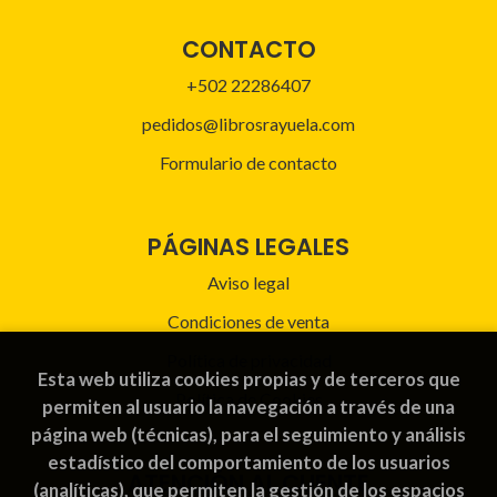
CONTACTO
+502 22286407
pedidos@librosrayuela.com
Formulario de contacto
PÁGINAS LEGALES
Aviso legal
Condiciones de venta
Política de privacidad
Esta web utiliza cookies propias y de terceros que
Política de Cookies
permiten al usuario la navegación a través de una
página web (técnicas), para el seguimiento y análisis
estadístico del comportamiento de los usuarios
ATENCIÓN AL CLIENTE
(analíticas), que permiten la gestión de los espacios