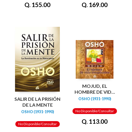
Q. 155.00
Q. 169.00
MOJUD, EL
HOMBRE DE VIDA
INEXPLICABLE
SALIR DE LA PRISIÓN
OSHO (1931-1990)
DE LA MENTE
No Disponible/Consultar
OSHO (1931-1990)
Q. 113.00
No Disponible/Consultar