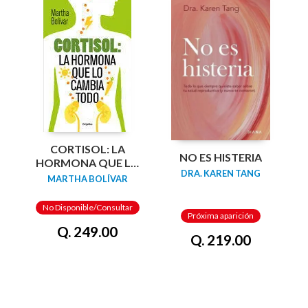
CORTISOL: LA
NO ES HISTERIA
HORMONA QUE LO
DRA. KAREN TANG
CAMBIA TODO
MARTHA BOLÍVAR
No Disponible/Consultar
Próxima aparición
Q. 249.00
Q. 219.00