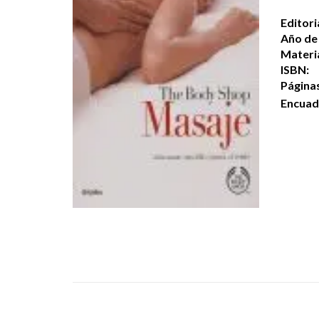
Editori
Año de 
Materi
ISBN:
Página
Encuad