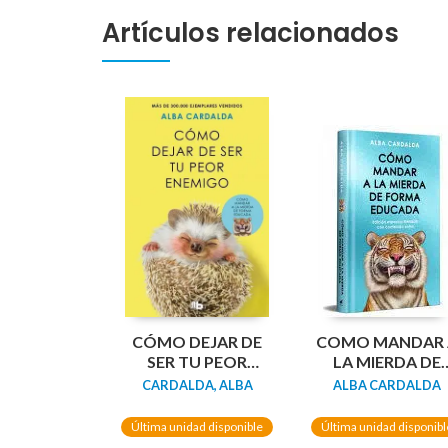
Artículos relacionados
CÓMO DEJAR DE
COMO MANDAR 
SER TU PEOR
LA MIERDA DE
ENEMIGO (EDICIÓN
FORMA EDUCAD
CARDALDA, ALBA
ALBA CARDALDA
LIMITADA)
(EDIC LIMITADA
TAPA DURA)
Última unidad disponible
Última unidad disponibl