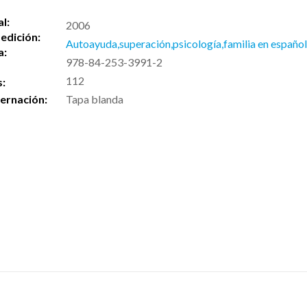
al:
2006
edición:
Autoayuda,superación,psicología,familia en españo
a:
978-84-253-3991-2
112
s:
ernación:
Tapa blanda