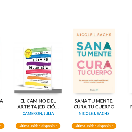
A
EL CAMINO DEL
SANA TU MENTE,
ARTISTA (EDICIÓN
CURA TU CUERPO
A
ESPECIAL EN TAPA
(
CAMERON, JULIA
NICOLE J. SACHS
DURA Y BITONO)
A
e
Última unidad disponible
Última unidad disponible