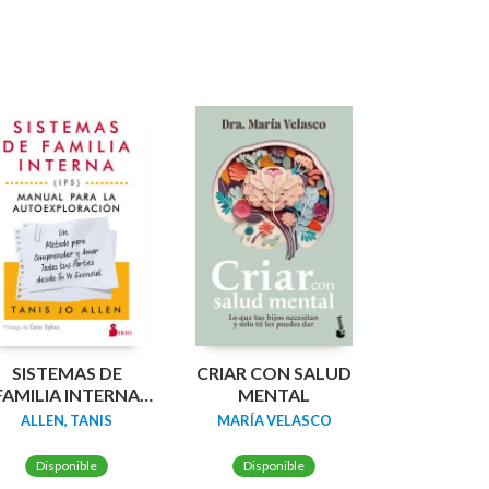
SISTEMAS DE
CRIAR CON SALUD
FAMILIA INTERNA
MENTAL
IFS): MANUAL PARA
ALLEN, TANIS
MARÍA VELASCO
LA
UTOEXPLORACIÓN
Disponible
Disponible