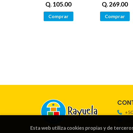
Q. 105.00
Q. 269.00
Comprar
Comprar
CON
+50
ped
Esta web utiliza cookies propias y de tercero
For