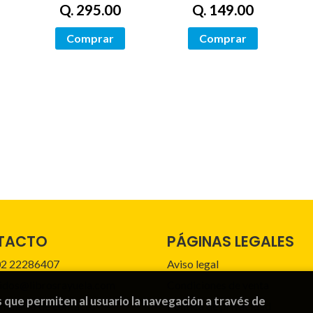
Q. 295.00
Q. 149.00
Comprar
Comprar
TACTO
PÁGINAS LEGALES
2 22286407
Aviso legal
idos@librosrayuela.com
Condiciones de venta
s que permiten al usuario la navegación a través de
mulario de contacto
Política de privacidad