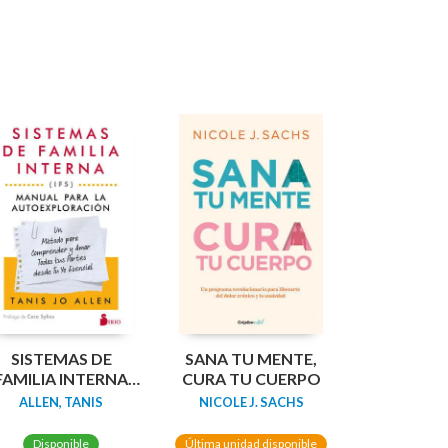
SISTEMAS DE
SANA TU MENTE,
FAMILIA INTERNA
CURA TU CUERPO
IFS): MANUAL PARA
ALLEN, TANIS
NICOLE J. SACHS
LA
UTOEXPLORACIÓN
Disponible
Última unidad disponible