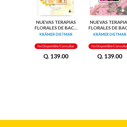
NUEVAS TERAPIAS
NUEVAS TERAPI
FLORALES DE BACH
FLORALES DE BA
CON COLORES,
KRÄMER DIETMAR
KRÄMER DIETMAR
No Disponible/Consultar
No Disponible/Consulta
Q. 139.00
Q. 139.00