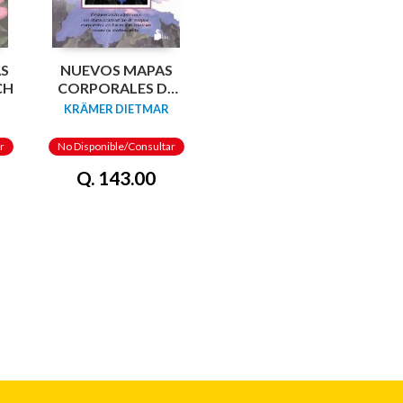
AS
NUEVOS MAPAS
CH
CORPORALES DE
LAS FLORES DE
KRÄMER DIETMAR
BACH
r
No Disponible/Consultar
Q. 143.00