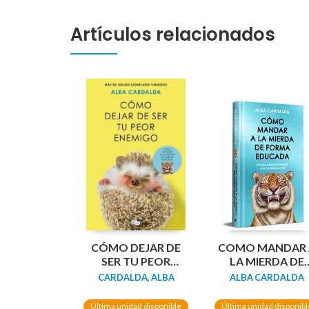
Artículos relacionados
CÓMO DEJAR DE
COMO MANDAR 
SER TU PEOR
LA MIERDA DE
ENEMIGO (EDICIÓN
FORMA EDUCAD
CARDALDA, ALBA
ALBA CARDALDA
LIMITADA)
(EDIC LIMITADA
TAPA DURA)
Última unidad disponible
Última unidad disponibl