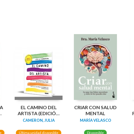
A
EL CAMINO DEL
CRIAR CON SALUD
ARTISTA (EDICIÓN
MENTAL
A
ESPECIAL EN TAPA
(
CAMERON, JULIA
MARÍA VELASCO
DURA Y BITONO)
A
e
Última unidad disponible
Disponible