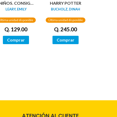
NIÑOS. CONSIGA
HARRY POTTER
QUE COMAN DE
LEARY, EMILY
BUCHOLZ, DINAH
TODO
Última unidad disponible
Última unidad disponible
Q. 129.00
Q. 245.00
Comprar
Comprar
ATENCIÓN AL CLIENTE