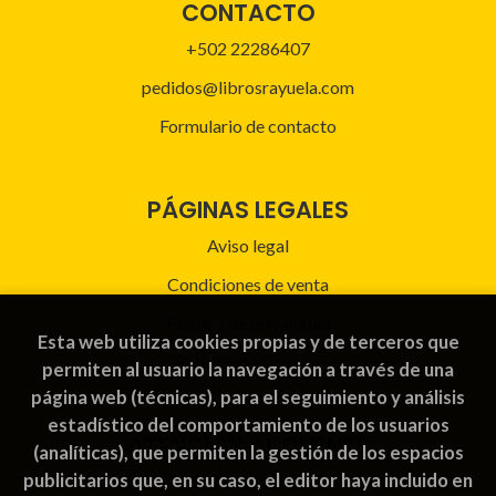
CONTACTO
+502 22286407
pedidos@librosrayuela.com
Formulario de contacto
PÁGINAS LEGALES
Aviso legal
Condiciones de venta
Política de privacidad
Esta web utiliza cookies propias y de terceros que
Política de Cookies
permiten al usuario la navegación a través de una
página web (técnicas), para el seguimiento y análisis
estadístico del comportamiento de los usuarios
ATENCIÓN AL CLIENTE
(analíticas), que permiten la gestión de los espacios
publicitarios que, en su caso, el editor haya incluido en
Quiénes somos