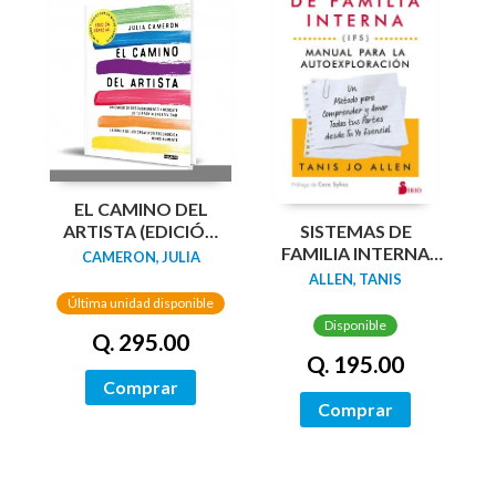
EL CAMINO DEL
SISTEMAS DE
ARTISTA (EDICIÓN
FAMILIA INTERNA
ESPECIAL EN TAPA
CAMERON, JULIA
(IFS): MANUAL PARA
DURA Y BITONO)
ALLEN, TANIS
LA
Última unidad disponible
AUTOEXPLORACIÓN
Disponible
Q. 295.00
Q. 195.00
Comprar
Comprar