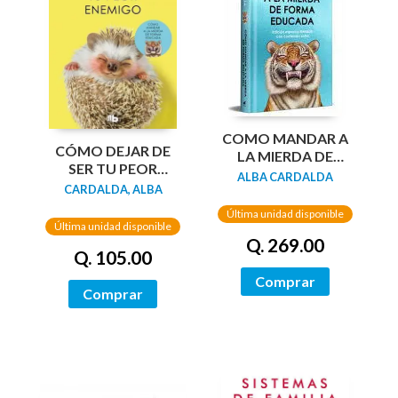
COMO MANDAR A
CÓMO DEJAR DE
LA MIERDA DE
SER TU PEOR
FORMA EDUCADA
ALBA CARDALDA
ENEMIGO (EDICIÓN
CARDALDA, ALBA
(EDIC LIMITADA
LIMITADA)
TAPA DURA)
Última unidad disponible
Última unidad disponible
Q. 269.00
Q. 105.00
Comprar
Comprar