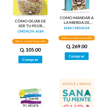
COMO MANDAR A
CÓMO DEJAR DE
LA MIERDA DE
SER TU PEOR
FORMA EDUCADA
ALBA CARDALDA
ENEMIGO (EDICIÓN
CARDALDA, ALBA
(EDIC LIMITADA
LIMITADA)
TAPA DURA)
Última unidad disponible
Última unidad disponible
Q. 269.00
Q. 105.00
Comprar
Comprar