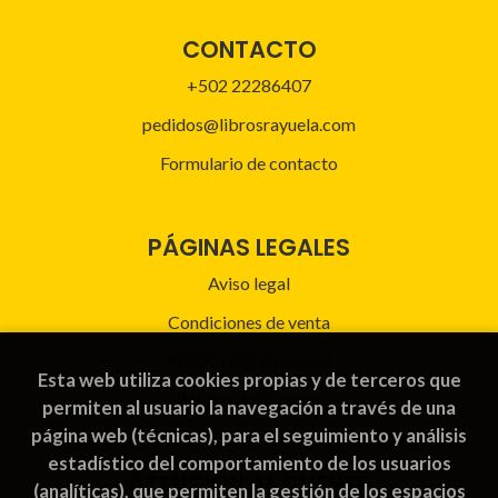
CONTACTO
+502 22286407
pedidos@librosrayuela.com
Formulario de contacto
PÁGINAS LEGALES
Aviso legal
Condiciones de venta
Política de privacidad
Esta web utiliza cookies propias y de terceros que
Política de Cookies
permiten al usuario la navegación a través de una
página web (técnicas), para el seguimiento y análisis
estadístico del comportamiento de los usuarios
ATENCIÓN AL CLIENTE
(analíticas), que permiten la gestión de los espacios