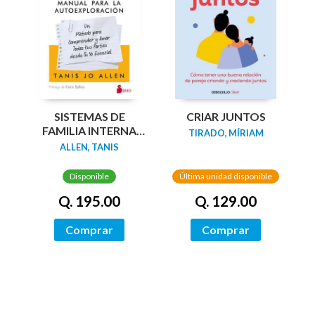
SISTEMAS DE
CRIAR JUNTOS
FAMILIA INTERNA
TIRADO, MÍRIAM
(IFS): MANUAL PARA
ALLEN, TANIS
LA
AUTOEXPLORACIÓN
Disponible
Última unidad disponible
Q. 195.00
Q. 129.00
Comprar
Comprar