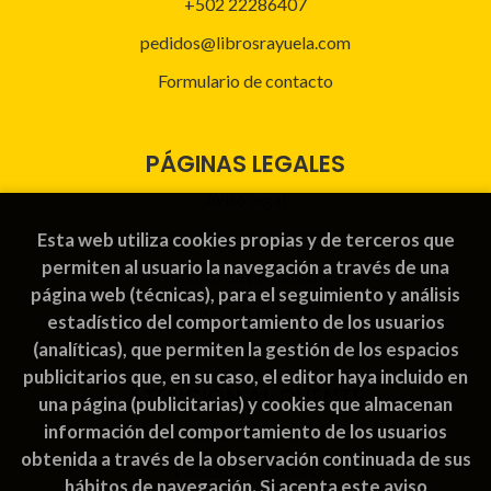
+502 22286407
pedidos@librosrayuela.com
Formulario de contacto
PÁGINAS LEGALES
Aviso legal
Condiciones de venta
Esta web utiliza cookies propias y de terceros que
permiten al usuario la navegación a través de una
Política de privacidad
página web (técnicas), para el seguimiento y análisis
Política de Cookies
estadístico del comportamiento de los usuarios
(analíticas), que permiten la gestión de los espacios
publicitarios que, en su caso, el editor haya incluido en
ATENCIÓN AL CLIENTE
una página (publicitarias) y cookies que almacenan
información del comportamiento de los usuarios
Quiénes somos
obtenida a través de la observación continuada de sus
Pedidos especiales
hábitos de navegación. Si acepta este aviso