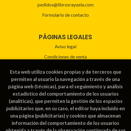
pedidos@librosrayuela.com
Formulario de contacto
PÁGINAS LEGALES
Aviso legal
Condiciones de venta
Política de privacidad
Esta web utiliza cookies propias y de terceros que
Política de Cookies
permiten al usuario la navegación a través de una
página web (técnicas), para el seguimiento y análisis
estadístico del comportamiento de los usuarios
ATENCIÓN AL CLIENTE
(analíticas), que permiten la gestión de los espacios
publicitarios que, en su caso, el editor haya incluido en
Quiénes somos
una página (publicitarias) y cookies que almacenan
Pedidos especiales
información del comportamiento de los usuarios
obtenida a través de la observación continuada de sus